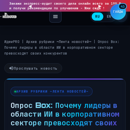
Закажи экспресс-аудит своего дела онлайн всего за 199 ₽
◀
▶
43
и получи рекомендации по улучшению - Жми сюда !
ГАЙДЫ
RU
EN
ИдеиPRO
|
Архив рубрики ~Лента новостей~
|
Опрос Box:
Почему лидеры в области ИИ в корпоративном секторе
превосходят своих конкурентов
Прослушать новость
АРХИВ РУБРИКИ ~ЛЕНТА НОВОСТЕЙ~
Опрос Box: Почему лидеры в
области ИИ в корпоративном
секторе превосходят своих