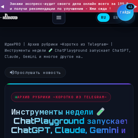
Закажи экспресс-аудит своего дела онлайн всего за 199 ₽
◀
▶
43
и получи рекомендации по улучшению - Жми сюда !
ГАЙДЫ
RU
EN
ИдеиPRO
|
Архив рубрики ~Коротко из Telegram~
|
Инструменты недели
ChatPlayground запускает ChatGPT,
Claude, Gemini и многое другое на…
Прослушать новость
АРХИВ РУБРИКИ ~КОРОТКО ИЗ TELEGRAM~
Инструменты недели
ChatPlayground запускает
ChatGPT, Claude, Gemini и