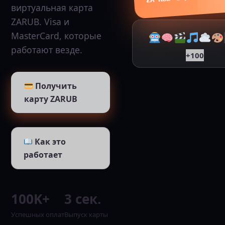
ZA RUB
виртуальная карта
ZARUB. Visa и
MasterCard, которые
работают везде.
+100
Получить
карту ZARUB
Как это
работает
100K+
3 сек.
Успешных оплат
Выпуск карты