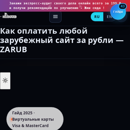
Закажи экспресс-аудит своего дела онлайн всего за 199 ₽
◀
▶
43
и получи рекомендации по улучшению - Жми сюда !
ГАЙДЫ
RU
EN
Как оплатить любой
зарубежный сайт за рубли —
ZARUB
Гайд 2025 ·
Виртуальные карты
Visa & MasterCard