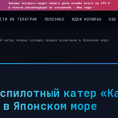
Закажи экспресс-аудит своего дела онлайн всего за 199 ₽
◀
▶
и получи рекомендации по улучшению - Жми сюда !
СТИ ИЗ ТЕЛЕГРАМ
ПОЛЕЗНОЕ
ИДЕИ КОПИЛКА
ОБО
ый катер «Кама» успешно прошёл испытания в Японском море
спилотный катер «К
 в Японском море