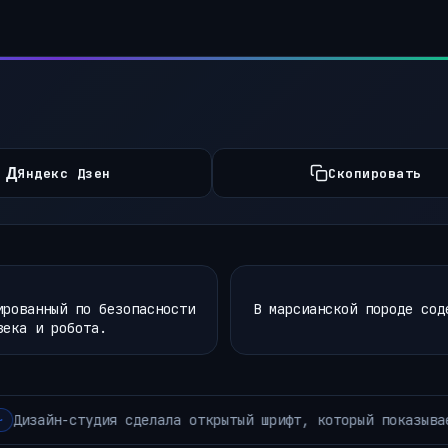
Д
Яндекс Дзен
Скопировать
ированный по безопасности
В марсианской породе сод
века и робота.
вает ИИ-ботам «бессмыслицу» вместо исходного текста