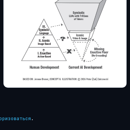
оризоваться
.