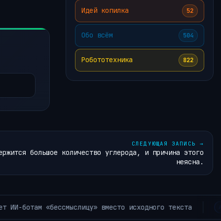
Идей копилка
52
Обо всём
504
Робототехника
822
СЛЕДУЮЩАЯ ЗАПИСЬ
→
ержится большое количество углерода, и причина этого
неясна.
Meta вступает в войну ИИ
АРХИВ РУБРИКИ ~ЛЕНТА НОВОСТЕЙ~