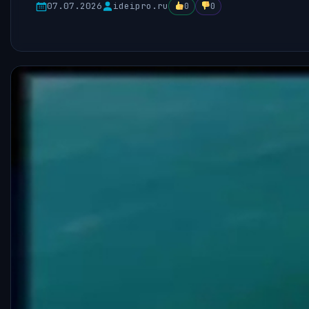
07.07.2026
ideipro.ru
0
0