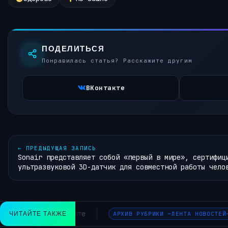
ПОДЕЛИТЬСЯ
Понравилась статья? Расскажите другим
ВКонтакте
←
ПРЕДЫДУЩАЯ ЗАПИСЬ
Sonair представляет собой «первый в мире», сертифиц
ультразвуковой 3D-датчик для совместной работы чело
Дизайн-студия сделала открытый шрифт, который показы
ЧИТАЙТЕ ТАКЖЕ
ЕЙ~