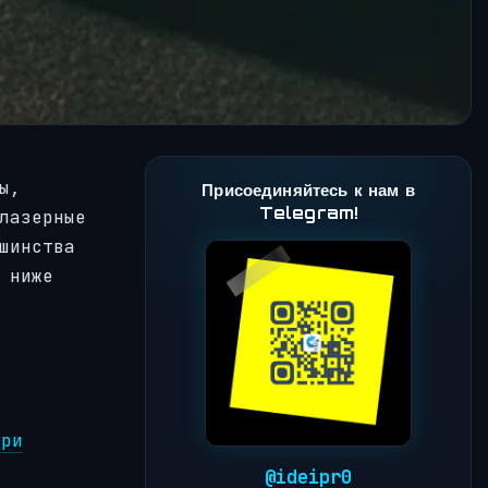
ы,
Присоединяйтесь к нам в
Telegram!
лазерные
шинства
 ниже
при
@ideipr0