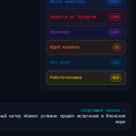
Лента новостей
17592
Новости из Telegram
3295
Полезное
1303
Идей копилка
52
Обо всём
501
Робототехника
812
СЛЕДУЮЩАЯ ЗАПИСЬ
→
ный катер «Кама» успешно прошёл испытания в Японском
море