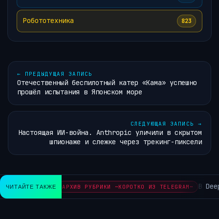
Робототехника
823
←
ПРЕДЫДУЩАЯ ЗАПИСЬ
Отечественный беспилотный катер «Кама» успешно
прошёл испытания в Японском море
СЛЕДУЮЩАЯ ЗАПИСЬ
→
Настоящая ИИ-война. Anthropic уличили в скрытом
шпионаже и слежке через трекинг-пиксели
В DeepM
ЧИТАЙТЕ ТАКЖЕ
АРХИВ РУБРИКИ ~КОРОТКО ИЗ TELEGRAM~