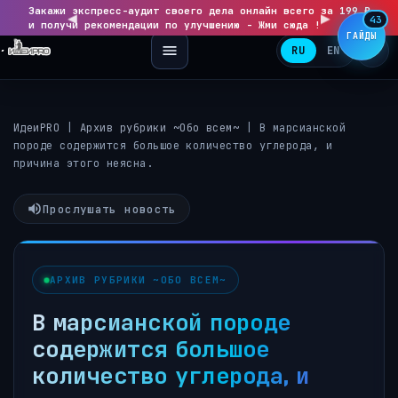
Закажи экспресс-аудит своего дела онлайн всего за 199 ₽
◀
▶
43
и получи рекомендации по улучшению - Жми сюда !
ГАЙДЫ
RU
EN
ИдеиPRO
|
Архив рубрики ~Обо всем~
|
В марсианской
породе содержится большое количество углерода, и
причина этого неясна.
Прослушать новость
АРХИВ РУБРИКИ ~ОБО ВСЕМ~
В марсианской породе
содержится большое
количество углерода, и