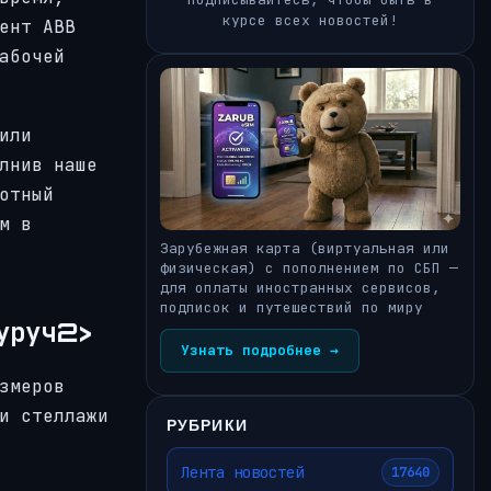
курсе всех новостей!
ент ABB
абочей
или
лнив наше
отный
м в
Зарубежная карта (виртуальная или
физическая) с пополнением по СБП —
для оплаты иностранных сервисов,
подписок и путешествий по миру
уруч2>
Узнать подробнее →
змеров
и стеллажи
РУБРИКИ
Лента новостей
17640