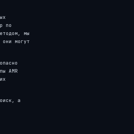
ых
р по
етодом, мы
 они могут
опасно
пы AMR
их
оиск, а