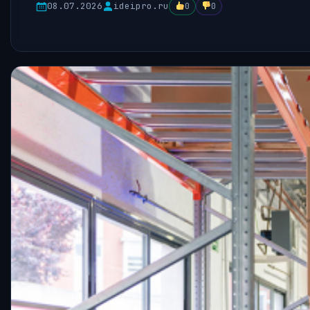
08.07.2026
ideipro.ru
0
0