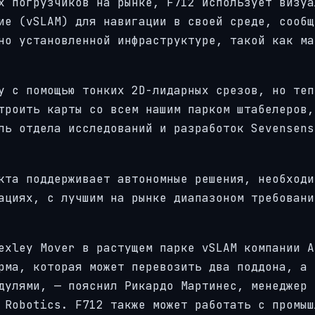
х погрузчиков на рынке, F712 использует визуа
ие (vSLAM) для навигации в своей среде, сообщ
но установленной инфраструктуре, такой как ма
у с помощью тонких 2D-лидарных срезов, но теп
троить карты со всем нашим парком штабелеров,
ль отдела исследований и разработок Sevensens
кта поддерживает автономные решения, необходи
ациях, с лучшим на рынке диапазоном требовани
exley Mover в растущем парке vSLAM компании A
рма, которая может перевозить два поддона, а 
дулями, — пояснил Рикардо Мартинес, менеджер 
 Robotics. F712 также может работать с промыш