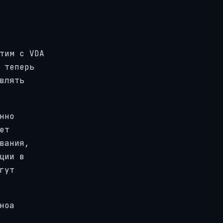
тим с VDA
 теперь
влять
нно
ет
вания,
ции в
гут
ноа