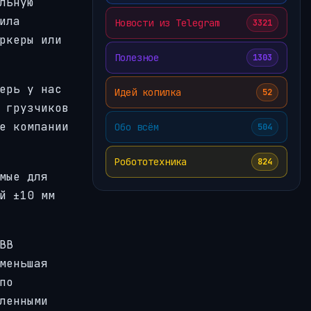
льную
ила
Новости из Telegram
3321
ркеры или
Полезное
1303
ерь у нас
Идей копилка
52
 грузчиков
e компании
Обо всём
504
Робототехника
824
мые для
й ±10 мм
BB
меньшая
по
ленными