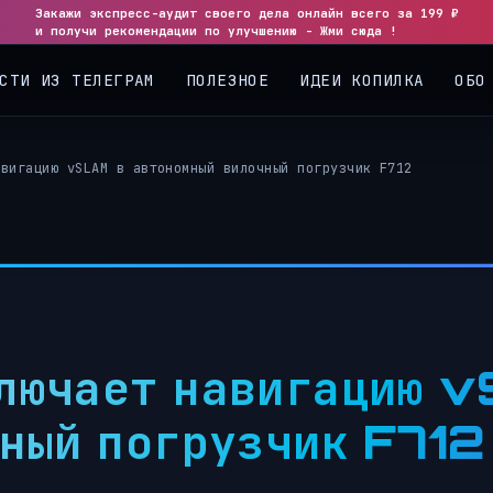
Закажи экспресс-аудит своего дела онлайн всего за 199 ₽
◀
▶
и получи рекомендации по улучшению - Жми сюда !
СТИ ИЗ ТЕЛЕГРАМ
ПОЛЕЗНОЕ
ИДЕИ КОПИЛКА
ОБО
авигацию vSLAM в автономный вилочный погрузчик F712
лючает навигацию 
ный погрузчик F712