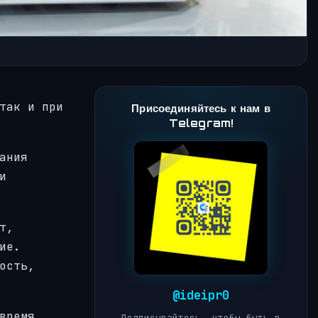
так и при
Присоединяйтесь к нам в
Telegram!
ания
и
т,
ие.
ость,
@ideipr0
время,
Подписывайтесь, чтобы быть в