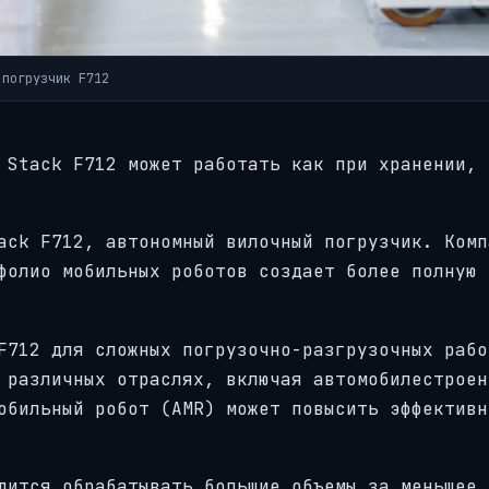
 погрузчик F712
 Stack F712 может работать как при хранении, 
ack F712, автономный вилочный погрузчик. Комп
фолио мобильных роботов создает более полную 
F712 для сложных погрузочно-разгрузочных рабо
 различных отраслях, включая автомобилестроен
обильный робот (AMR) может повысить эффективн
дится обрабатывать большие объемы за меньшее 