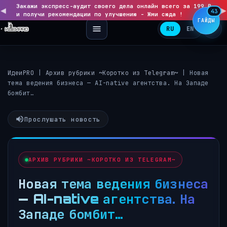
Закажи экспресс-аудит своего дела онлайн всего за 199 ₽
◀
▶
43
и получи рекомендации по улучшению - Жми сюда !
ГАЙДЫ
RU
EN
ИдеиPRO
|
Архив рубрики ~Коротко из Telegram~
|
Новая
тема ведения бизнеса — AI-native агентства. На Западе
бомбит…
Прослушать новость
АРХИВ РУБРИКИ ~КОРОТКО ИЗ TELEGRAM~
Новая тема ведения бизнеса
— AI-native агентства. На
Западе бомбит…