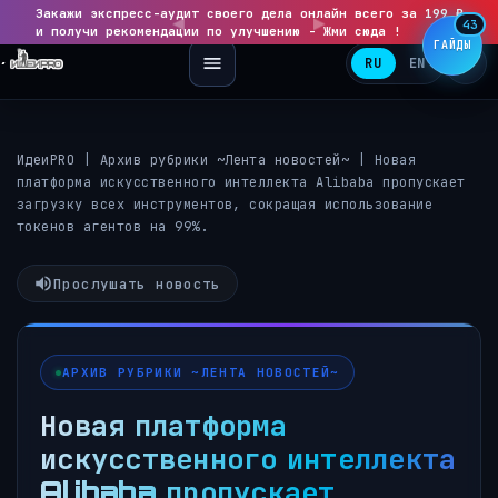
Закажи экспресс-аудит своего дела онлайн всего за 199 ₽
◀
▶
43
и получи рекомендации по улучшению - Жми сюда !
ГАЙДЫ
RU
EN
ИдеиPRO
|
Архив рубрики ~Лента новостей~
|
Новая
платформа искусственного интеллекта Alibaba пропускает
загрузку всех инструментов, сокращая использование
токенов агентов на 99%.
Прослушать новость
АРХИВ РУБРИКИ ~ЛЕНТА НОВОСТЕЙ~
Новая платформа
искусственного интеллекта
Alibaba пропускает