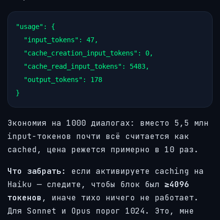
"usage"
: {

"input_tokens"
: 
47
,

"cache_creation_input_tokens"
: 
0
,

"cache_read_input_tokens"
: 
5483
,

"output_tokens"
: 
178
Экономия на 1000 диалогах: вместо 5,5 млн
input-токенов почти всё считается как
cached, цена режется примерно в 10 раз.
Что забрать:
если активируете caching на
Haiku — следите, чтобы блок был
≥4096
токенов
, иначе тихо ничего не работает.
Для Sonnet и Opus порог 1024. Это, мне