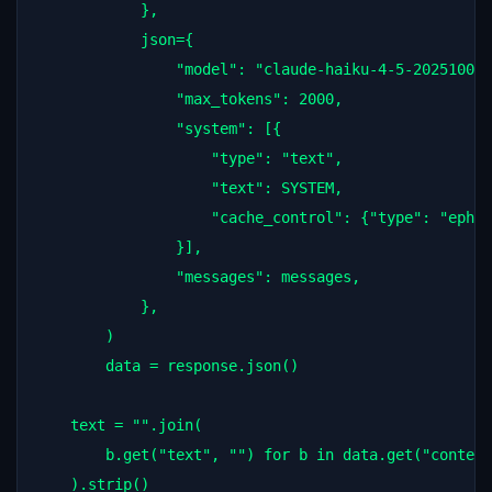
            },

json
=
{

"model"
: 
"claude-haiku-4-5-20251001"
"max_tokens"
: 
2000
,

"system"
: [{

"type"
: 
"text"
,

"text"
: 
SYSTEM
,

"cache_control"
: {
"type"
: 
"ephem
                }],

"messages"
: 
messages
,

            },

        )

data
=
response
.
json
()

text
=
""
.
join
(

b
.
get
(
"text"
, 
""
) 
for
b
in
data
.
get
(
"content
    ).
strip
()
