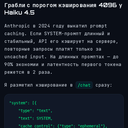
Грабли с порогом кэширования 4096 у
Haiku 4.5
Anthropic в 2024 году выкатил prompt
caching. Если SYSTEM-промпт длинный и
стабильный, API его кэширует на сервере,
повторные запросы платят только за
uncached input. На длинных промптах — до
90% экономии и латентность первого токена
режется в 2 раза.
Я разметил кэширование в
сразу:
/chat
"system"
: [{

"type"
: 
"text"
,

"text"
: 
SYSTEM
,

"cache_control"
: {
"type"
: 
"ephemeral"
},
