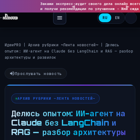
Закажи экспресс-аудит своего дела онлайн всег
◀
и получи рекомендации по улучшению - Жми сюда
RU
EN
ИдеиPRO
|
Архив рубрики ~Лента новостей~
|
Делюсь
опытом: ИИ-агент на Claude без LangChain и RAG — разбор
архитектуры и развилок
Прослушать новость
АРХИВ РУБРИКИ ~ЛЕНТА НОВОСТЕЙ~
Делюсь опытом: ИИ-агент на
Claude без LangChain и
RAG — разбор архитектуры