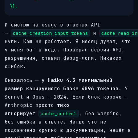
И смотрю на usage в ответах API
—
и
cache_creation_input_tokens
cache_read_in
нули. Кэш не работает. Я месяц думал, что
у меня баг в коде. Проверял версии API,
разрешения, ставил debug-логи. Никаких
ошибок.
Оказалось —
у Haiku 4.5 минимальный
размер кэшируемого блока 4096 токенов
. У
Sonnet и Opus — 1024. Если блок короче —
Anthropic просто
тихо
игнорирует
, без warning,
cache_control
без ошибки в ответе. Нигде это не
подсвечено крупно в документации, нашёл в