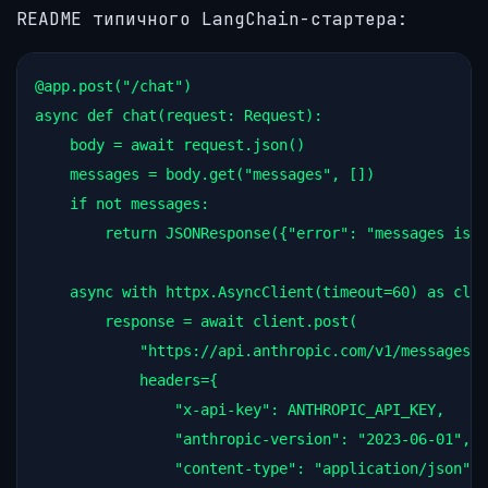
README типичного LangChain-стартера:
@app
.
post
(
"/chat"
async
def
chat
(
request
: 
Request
):

body
=
await
request
.
json
()

messages
=
body
.
get
(
"messages"
, [])

if
not
messages
:

return
JSONResponse
({
"error"
: 
"messages is e
async
with
httpx
.
AsyncClient
(
timeout
=
60
) 
as
clie
response
=
await
client
.
post
(

"https://api.anthropic.com/v1/messages"
,

headers
=
{

"x-api-key"
: 
ANTHROPIC_API_KEY
,

"anthropic-version"
: 
"2023-06-01"
,

"content-type"
: 
"application/json"
,
