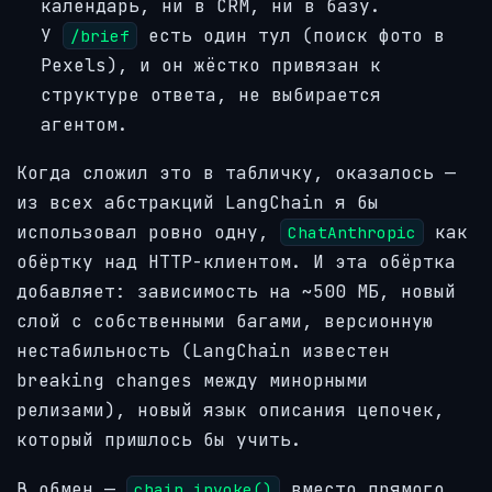
календарь, ни в CRM, ни в базу.
У
есть один тул (поиск фото в
/brief
Pexels), и он жёстко привязан к
структуре ответа, не выбирается
агентом.
Когда сложил это в табличку, оказалось —
из всех абстракций LangChain я бы
использовал ровно одну,
как
ChatAnthropic
обёртку над HTTP-клиентом. И эта обёртка
добавляет: зависимость на ~500 МБ, новый
слой с собственными багами, версионную
нестабильность (LangChain известен
breaking changes между минорными
релизами), новый язык описания цепочек,
который пришлось бы учить.
В обмен —
вместо прямого
chain.invoke()