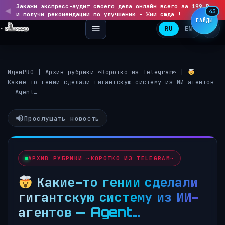
Закажи экспресс-аудит своего дела онлайн всего за 199 ₽
◀
▶
43
и получи рекомендации по улучшению - Жми сюда !
ГАЙДЫ
RU
EN
ИдеиPRO
|
Архив рубрики ~Коротко из Telegram~
|
Какие-то гении сделали гигантскую систему из ИИ-агентов
— Agent…
Прослушать новость
АРХИВ РУБРИКИ ~КОРОТКО ИЗ TELEGRAM~
Какие-то гении сделали
гигантскую систему из ИИ-
агентов — Agent…