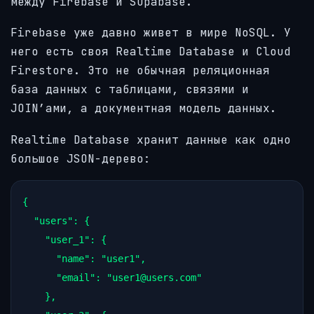
между Firebase и Supabase.
Firebase уже давно живет в мире NoSQL. У
него есть своя Realtime Database и Cloud
Firestore. Это не обычная реляционная
база данных с таблицами, связями и
JOIN’ами, а документная модель данных.
Realtime Database хранит данные как одно
большое JSON-дерево:
{

  "users": {

    "user_1": {

      "name": "user1",

      "email": "user1@users.com"

    },
