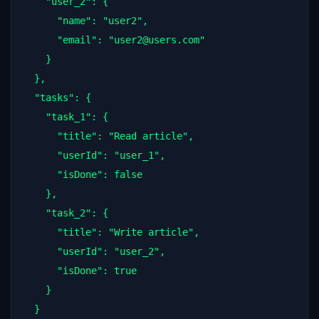
    "user_2": {

      "name": "user2",

      "email": "user2@users.com"

    }

  },

  "tasks": {

    "task_1": {

      "title": "Read article",

      "userId": "user_1",

      "isDone": false

    },

    "task_2": {

      "title": "Write article",

      "userId": "user_2",

      "isDone": true

    }

  }
