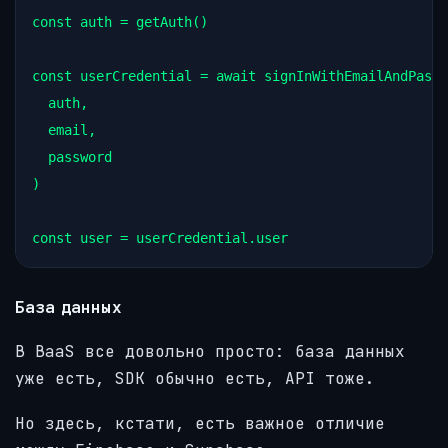
const auth = getAuth()

const userCredential = await signInWithEmailAndPassw
  auth,

  email,

  password

)

База данных
В BaaS все довольно просто: база данных
уже есть, SDK обычно есть, API тоже.
Но здесь, кстати, есть важное отличие