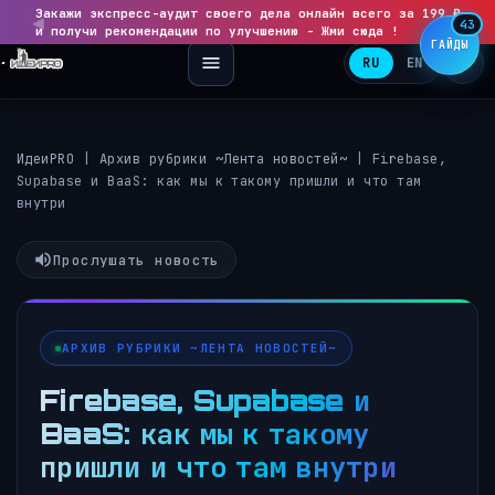
Закажи экспресс-аудит своего дела онлайн всего за 199 ₽
◀
▶
43
и получи рекомендации по улучшению - Жми сюда !
ГАЙДЫ
RU
EN
ИдеиPRO
|
Архив рубрики ~Лента новостей~
|
Firebase,
Supabase и BaaS: как мы к такому пришли и что там
внутри
Прослушать новость
АРХИВ РУБРИКИ ~ЛЕНТА НОВОСТЕЙ~
Firebase, Supabase и
BaaS: как мы к такому
пришли и что там внутри