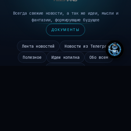
Всегда свежие новости, а так же идеи, мысли и
фантазии, формирующие будущее
ДОКУМЕНТЫ
Лента новостей
Новости из Телеграм
Полезное
Идеи копилка
Обо всем
Робототехника
Чаиников Сергей Валерьевич
645310096494
ИНН
ideipro@mail.ru
EMAIL
+7 986 984 9672
ТЕЛЕФОН