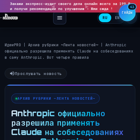
Закажи экспресс-аудит своего дела онлайн всего за 199 ₽
◀
▶
43
и получи рекомендации по улучшению - Жми сюда !
ГАЙДЫ
RU
EN
ИдеиPRO
|
Архив рубрики ~Лента новостей~
|
Anthropic
официально разрешила применять Claude на собеседованиях
в саму Anthropic. Вот четыре правила
Прослушать новость
АРХИВ РУБРИКИ ~ЛЕНТА НОВОСТЕЙ~
Anthropic официально
разрешила применять
Claude на собеседованиях