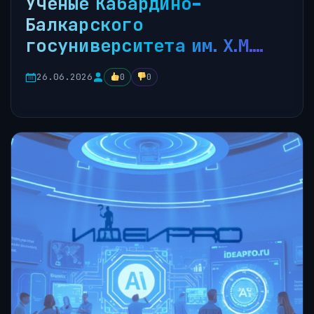
Учёные Кабардино-
Балкарского
госуниверситета им. Х.М….
26.06.2026
0
0