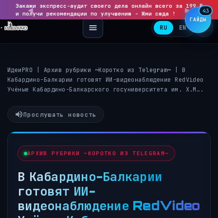
Закажи экспресс-аудит своего дела онлайн всего за 199 ₽
◀
▶
43
и получи рекомендации по улучшению - Жми сюда !
ГАЙДЫ
RU
EN
ИдеиPRO
|
Архив рубрики ~Коротко из Telegram~
|
В
Кабардино-Балкарии готовят ИИ-видеонаблюдение RedVideo
Учёные Кабардино-Балкарского госуниверситета им. Х.М….
Прослушать новость
АРХИВ РУБРИКИ ~КОРОТКО ИЗ TELEGRAM~
В Кабардино-Балкарии
готовят ИИ-
видеонаблюдение RedVideo