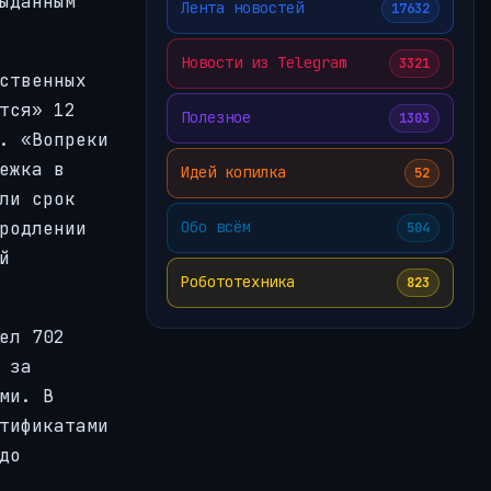
ыданным
Лента новостей
17632
Новости из Telegram
3321
ственных
тся» 12
Полезное
1303
. «Вопреки
ежка в
Идей копилка
52
ли срок
родлении
Обо всём
504
й
Робототехника
823
ел 702
 за
ми. В
тификатами
до