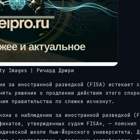
ty Images | Ричард Дрюри
ии за иностранной разведкой (FISA) истекает с
нять решение о продлении действия этого спорн
чия правительства по слежке исчезнут.
кона о наблюдении за иностранной разведкой (F
фикатов, утвержденных судом FISA», — пояснил 
идической школе Нью-Йоркского университета. Д