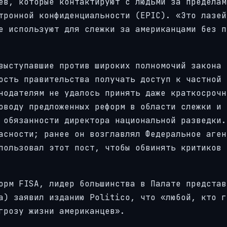
ев, которые контактируют с людьми за пределам
тронной конфиденциальности (EPIC). «Это лазей
е используют для слежки за американцами без п
выступавшие против широких полномочий закона 
ость правительства получать доступ к частной 
нодателям не удалось принять даже краткосрочн
оводу предложенных реформ в области слежки и 
 обязанности директора национальной разведки.
асности; ранее он возглавлял Федеральное аген
пользовал этот пост, чтобы обвинять критиков 
орм FISA, лидер большинства в Палате представ
а) заявил изданию Politico, что «любой, кто г
грозу жизни американцев».