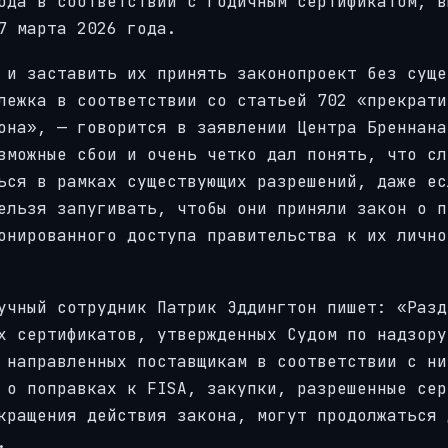
ода в соответствии с годичным сертификатом, в
7 марта 2026 года.
 и заставить их принять законопроект без суще
лежка в соответствии со статьей 702 «прекрати
она», — говорится в заявлении Центра Бреннана
зможные сбои и очень четко дал понять, что сл
ься в рамках существующих разрешений, даже ес
ельзя запугивать, чтобы они приняли закон о п
онированного доступа правительства к их лично
учный сотрудник Патрик Эддингтон пишет: «Разд
х сертификатов, утвержденных Судом по надзору
 направленных поставщикам в соответствии с ни
 о поправках к FISA, закупки, разрешенные сер
кращения действия закона, могут продолжаться 
.