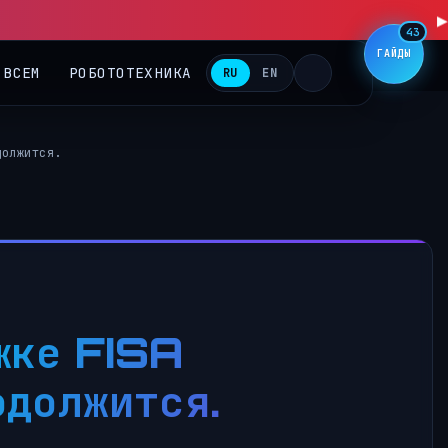
43
ГАЙДЫ
 ВСЕМ
РОБОТОТЕХНИКА
RU
EN
должится.
жке FISA
одолжится.