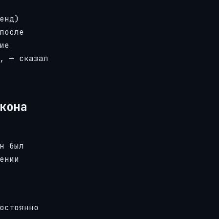
енд)
после
ие
, — сказал
акона
н был
ении
остоянно