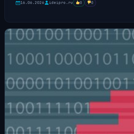
16.06.2026
ideipro.ru
0
0