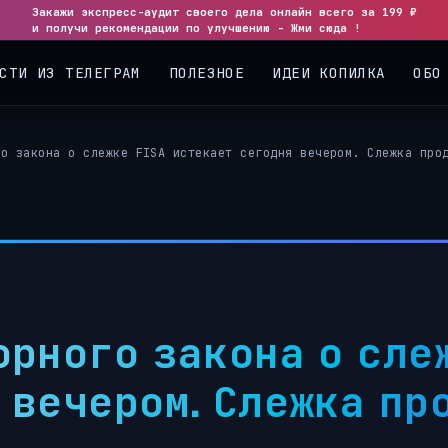
Закажи экспресс-аудит своего дела онлайн всего за 199 ₽
◀
▶
и получи рекомендации по улучшению - Жми сюда !
СТИ ИЗ ТЕЛЕГРАМ
ПОЛЕЗНОЕ
ИДЕИ КОПИЛКА
ОБО
го закона о слежке FISA истекает сегодня вечером. Слежка про
орного закона о сле
 вечером. Слежка пр