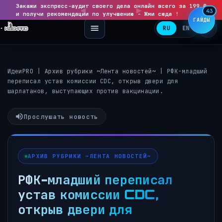
Закажи экспресс-аудит своего дела онлайн всего за 199 ₽
◀
▶
43
и получи рекомендации по улучшению - Жми сюда !
ГАЙДЫ
RU
EN
ИдеиPRO
|
Архив рубрики ~Лента новостей~
|
РФК-младший
переписал устав комиссии CDC, открыв двери для
шарлатанов, выступающих против вакцинации.
Прослушать новость
АРХИВ РУБРИКИ ~ЛЕНТА НОВОСТЕЙ~
РФК-младший переписал
устав комиссии CDC,
открыв двери для