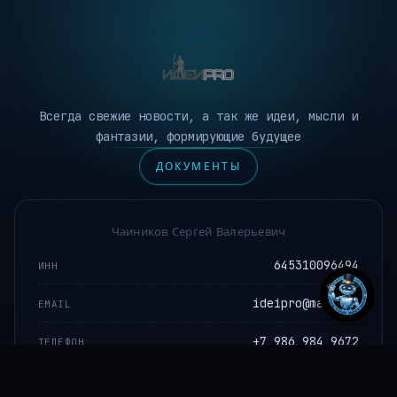
Всегда свежие новости, а так же идеи, мысли и
фантазии, формирующие будущее
ДОКУМЕНТЫ
Чаиников Сергей Валерьевич
645310096494
ИНН
ideipro@mail.ru
EMAIL
+7 986 984 9672
ТЕЛЕФОН
РФ, Саратов, Одесская 11
АДРЕС