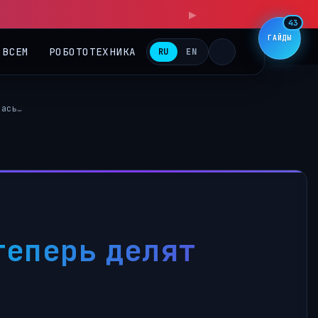
▶
43
ГАЙДЫ
 ВСЕМ
РОБОТОТЕХНИКА
RU
EN
лась…
теперь делят