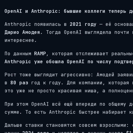
OpenAI и Anthropic: бывшие коллеги теперь д
Anthropic появилась в
2021 году
— её основал
Дарио Амодея
. Тогда OpenAI выглядела почти 
интереснее.
По данным
RAMP
, которая отслеживает реальны
Anthropic уже обошла OpenAI по числу подтве
Рост тоже выглядит агрессивно: Амодей заяв
в
80 раз
год к году. Для компании, которая 
это уже не просто красивая ниша, а полноцен
При этом OpenAI всё ещё впереди по общему д
сумме. То есть Anthropic быстрее набирает к
Дальше ставки становятся совсем взрослыми: 