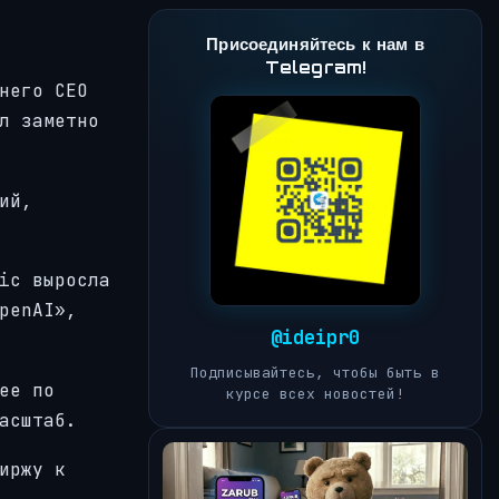
Присоединяйтесь к нам в
Telegram!
него CEO
л заметно
ий,
ic выросла
penAI»,
@ideipr0
Подписывайтесь, чтобы быть в
ее по
курсе всех новостей!
асштаб.
иржу к