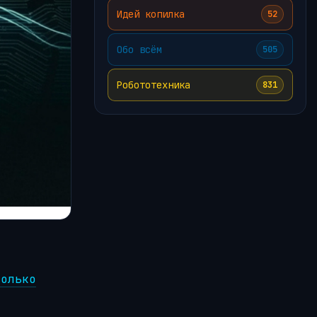
Идей копилка
52
Обо всём
505
Робототехника
831
колько