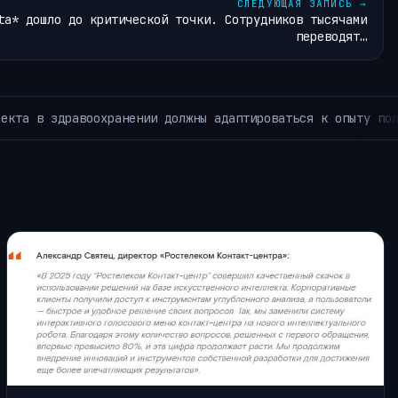
СЛЕДУЮЩАЯ ЗАПИСЬ
→
ta* дошло до критической точки. Сотрудников тысячами
переводят…
Intel присоединится к Terafab — проекту Илона
БОТОТЕХНИКИ