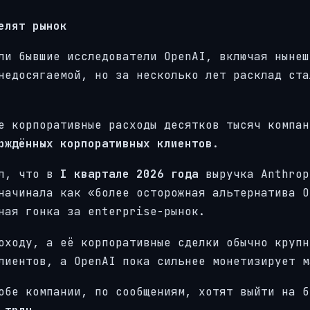
елят рынок
и бывшие исследователи OpenAI, включая нынеш
недосягаемой, но за несколько лет расклад ста
е корпоративные расходы десятков тысяч компан
рждённых корпоративных клиентов
.
ил, что в
I квартале 2026 года
выручка Anthrop
начинала как «более осторожная альтернатива O
ная гонка за enterprise-рынок.
оходу, а её корпоративные сделки обычно крупн
лиентов, а OpenAI пока сильнее монетизирует м
обе компании, по сообщениям, хотят выйти на б