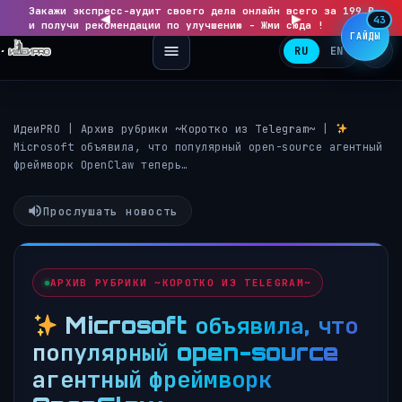
Закажи экспресс-аудит своего дела онлайн всего за 199 ₽
◀
▶
43
и получи рекомендации по улучшению - Жми сюда !
ГАЙДЫ
RU
EN
ИдеиPRO
|
Архив рубрики ~Коротко из Telegram~
|
Microsoft объявила, что популярный open-source агентный
фреймворк OpenClaw теперь…
Прослушать новость
АРХИВ РУБРИКИ ~КОРОТКО ИЗ TELEGRAM~
Microsoft объявила, что
популярный open-source
агентный фреймворк