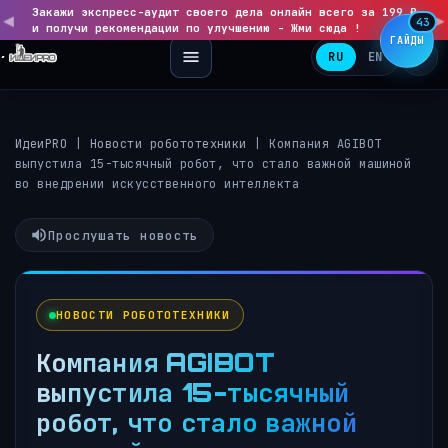
Закажи экспресс-аудит своего дела онлайн всего за 199 ₽
◀
▶
43
и получи рекомендации по улучшению - Жми сюда !
ГАЙДЫ
RU
EN
ИдеиPRO
|
Новости робототехники
|
Компания AGIBOT
выпустила 15-тысячный робот, что стало важной машиной
во внедрении искусственного интеллекта
Прослушать новость
НОВОСТИ РОБОТОТЕХНИКИ
Компания AGIBOT
выпустила 15-тысячный
робот, что стало важной