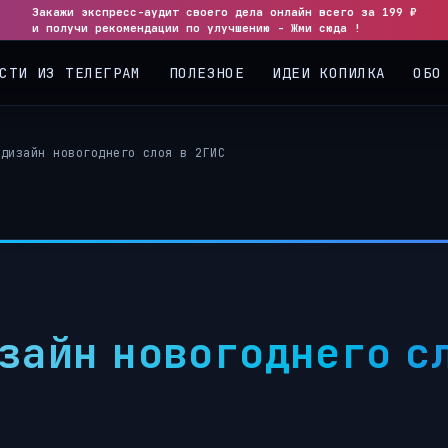
Закажи экспресс-аудит своего дела онлайн всего за 199 ₽
◀
▶
и получи рекомендации по улучшению - Жми сюда !
СТИ ИЗ ТЕЛЕГРАМ
ПОЛЕЗНОЕ
ИДЕИ КОПИЛКА
ОБО
едизайн новогоднего слоя в 2ГИС
изайн новогоднего с