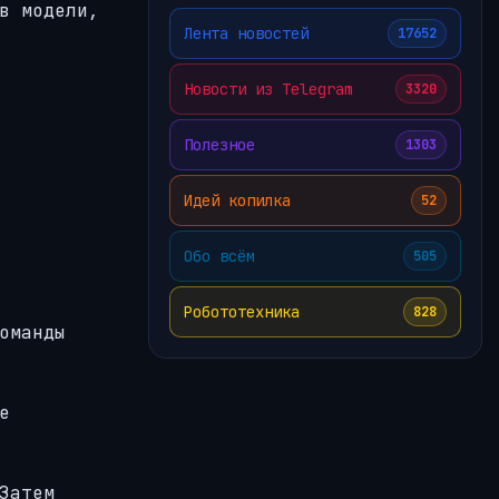
в модели,
Лента новостей
17652
Новости из Telegram
3320
Полезное
1303
Идей копилка
52
Обо всём
505
Робототехника
828
оманды
е
Затем