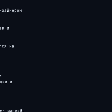
изайнером
ев и
лся на
ы
ции и
м: мягкий,