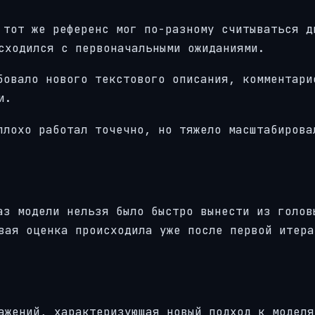
 тот же референс мог по-разному считываться д
сходился с первоначальными ожиданиями.
овало нового текстового описания, комментари
и.
плохо работал точечно, но тяжело масштабирова
з модели нельзя было быстро вынести из голов
вая оценка происходила уже после первой итера
ажений, характеризующая новый подход к моделя