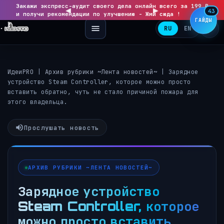
Закажи экспресс-аудит своего дела онлайн всего за 199 ₽
◀
▶
43
и получи рекомендации по улучшению - Жми сюда !
ГАЙДЫ
RU
EN
ИдеиPRO
|
Архив рубрики ~Лента новостей~
|
Зарядное
устройство Steam Controller, которое можно просто
вставить обратно, чуть не стало причиной пожара для
этого владельца.
Прослушать новость
АРХИВ РУБРИКИ ~ЛЕНТА НОВОСТЕЙ~
Зарядное устройство
Steam Controller, которое
можно просто вставить