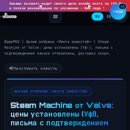
Закажи экспресс-аудит своего дела онлайн всего за 199 ₽
◀
▶
43
и получи рекомендации по улучшению - Жми сюда !
ГАЙДЫ
RU
EN
ИдеиPRO
|
Архив рубрики ~Лента новостей~
|
Steam
Machine от Valve: цены установлены (Уф!), письма с
подтверждением заказа отправлены, доставка скоро.
Прослушать новость
АРХИВ РУБРИКИ ~ЛЕНТА НОВОСТЕЙ~
Steam Machine от Valve:
цены установлены (Уф!),
письма с подтверждением