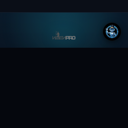
Всегда свежие новости, а так же идеи, мысли и
фантазии, формирующие будущее
ДОКУМЕНТЫ
Лента новостей
Новости из Телеграм
Полезное
Идеи копилка
Обо всем
Робототехника
Чаиников Сергей Валерьевич