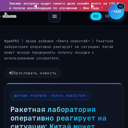
Закажи экспресс-аудит своего дела онлайн всего за 199 ₽
◀
▶
43
и получи рекомендации по улучшению - Жми сюда !
ГАЙДЫ
RU
EN
ИдеиPRO
|
Архив рубрики ~Лента новостей~
|
Ракетная
лаборатория оперативно реагирует на ситуацию: Китай
может вскоре предпринять попытку посадки с
использованием ускорителя;
Прослушать новость
АРХИВ РУБРИКИ ~ЛЕНТА НОВОСТЕЙ~
Ракетная лаборатория
оперативно реагирует на
ситуацию: Китай может