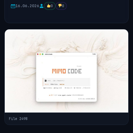
16.06.2026
0
0
File 2498