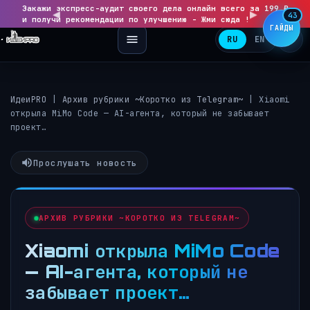
Закажи экспресс-аудит своего дела онлайн всего за 199 ₽
◀
▶
43
и получи рекомендации по улучшению - Жми сюда !
ГАЙДЫ
RU
EN
ИдеиPRO
|
Архив рубрики ~Коротко из Telegram~
|
Xiaomi
открыла MiMo Code — AI-агента, который не забывает
проект…
Прослушать новость
АРХИВ РУБРИКИ ~КОРОТКО ИЗ TELEGRAM~
Xiaomi открыла MiMo Code
— AI-агента, который не
забывает проект…