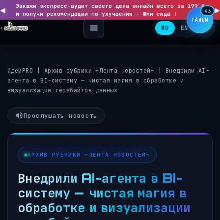
Закажи экспресс-аудит своего дела онлайн всего за 199 ₽
◀
▶
43
и получи рекомендации по улучшению - Жми сюда !
ГАЙДЫ
RU
EN
ИдеиPRO
|
Архив рубрики ~Лента новостей~
|
Внедрили AI-
агента в BI-систему — чистая магия в обработке и
визуализации терабайтов данных
Прослушать новость
АРХИВ РУБРИКИ ~ЛЕНТА НОВОСТЕЙ~
Внедрили AI-агента в BI-
систему — чистая магия в
обработке и визуализации