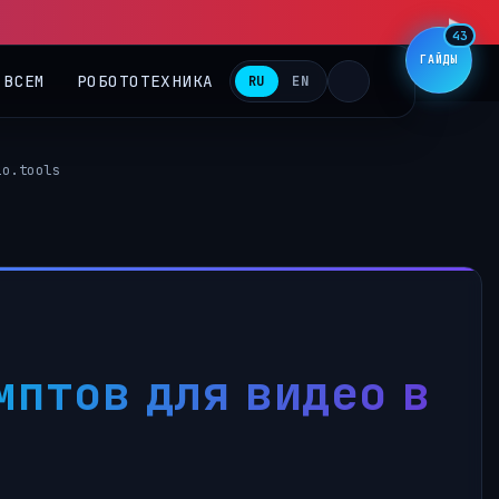
43
ГАЙДЫ
 ВСЕМ
РОБОТОТЕХНИКА
RU
EN
io.tools
мптов для видео в