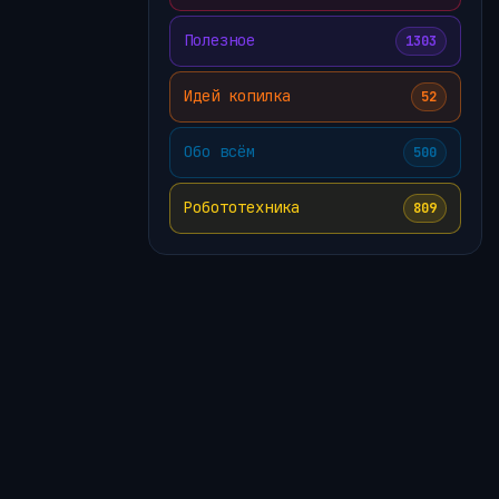
Полезное
1303
Идей копилка
52
Обо всём
500
Робототехника
809