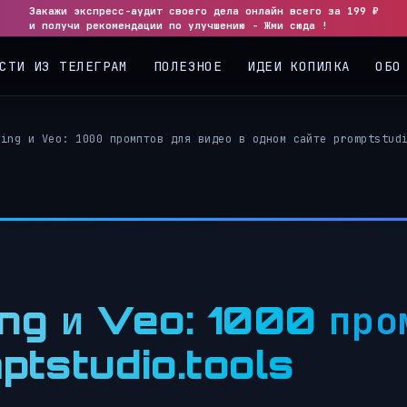
Закажи экспресс-аудит своего дела онлайн всего за 199 ₽
◀
▶
и получи рекомендации по улучшению - Жми сюда !
СТИ ИЗ ТЕЛЕГРАМ
ПОЛЕЗНОЕ
ИДЕИ КОПИЛКА
ОБО
ling и Veo: 1000 промптов для видео в одном сайте promptstud
ng и Veo: 1000 про
ptstudio.tools