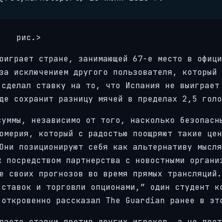
рис.>
оиграет стране, занимающей 67-е место в офици
за исключением другого пользователя, который 
 сделал ставку на то, что Испания не выиграет
де сохранит разницу мячей в пределах 2,5 голо
суммы, независимо от того, насколько безопасн
омерия, который с радостью поощряют такие цен
Они позиционируют себя как альтернативу мысля
ж посредством партнерства с новостными органи
е своих прогнозов во время прямых трансляций.
 ставок и торговли опционами,” один студент к
 откровенно рассказал The Guardian ранее в эт
лаете ставки против других игроков, а не прот