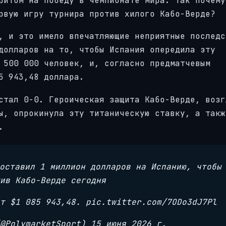
ритом на победу в чемпионате мира. Так почему
рвую игру турнира против хилого Кабо-Верде?
, и это имело впечатляющие неприятные последс
долларов на то, чтобы Испания опередила эту
 500 000 человек, и, согласно предматчевым
5 943,48 доллара.
стал 0-0. Героическая защита Кабо-Верде, возг
ы, опрокинула эту титаническую ставку, а такж
.
оставил 1 миллион долларов на Испанию, чтобы
ив Кабо-Верде сегодня
т $1 085 943,48. pic.twitter.com/7ODo3dJ7Pl
@PolymarketSport) 15 июня 2026 г.