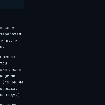
альном
заработал
 игру, и
в.
ы шансы,
тры
щим людям
зациями,
 (“Я бы не
олледжа,
ом году.)
ив дома,