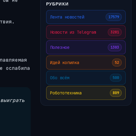
 бы не
РУБРИКИ
Лента новостей
17579
твия.
Новости из Telegram
3281
Полезное
1303
лавляемая
Идей копилка
52
е ослабила
Обо всём
500
Робототехника
809
 выиграть