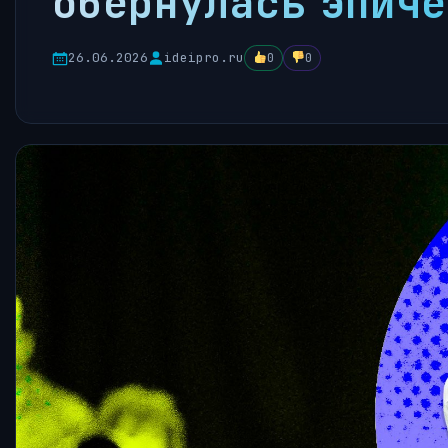
обернулась эпиче
26.06.2026
ideipro.ru
0
0