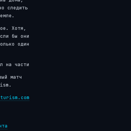
но следить
емле.
ое. Хотя,
сли бы они
олько один
л на части
вый матч
ism.
uturism.com
нта