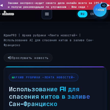
Закажи экспресс-аудит своего дела онлайн всего за 199 ₽
◀
▶
43
и получи рекомендации по улучшению - Жми сюда !
ГАЙДЫ
RU
EN
ИдеиPRO
|
Архив рубрики ~Лента новостей~
|
Использование AI для спасения китов в заливе Сан-
Франциско
Прослушать новость
АРХИВ РУБРИКИ ~ЛЕНТА НОВОСТЕЙ~
Использование AI для
спасения китов в заливе
Сан-Франциско