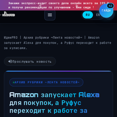
Закажи экспресс-аудит своего дела онлайн всего за 199 ₽
◀
▶
43
и получи рекомендации по улучшению - Жми сюда !
ГАЙДЫ
RU
EN
ИдеиPRO
|
Архив рубрики ~Лента новостей~
|
Amazon
запускает Alexa для покупок, а Руфус переходит к работе
за кулисами.
Прослушать новость
АРХИВ РУБРИКИ ~ЛЕНТА НОВОСТЕЙ~
Amazon запускает Alexa
для покупок, а Руфус
переходит к работе за