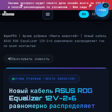
Закажи экспресс-аудит своего дела онлайн всего за 199 ₽
◀
▶
43
и получи рекомендации по улучшению - Жми сюда !
ГАЙДЫ
RU
EN
ИдеиPRO
|
Архив рубрики ~Лента новостей~
|
Новый кабель
ASUS ROG Equalizer 12V-2×6 равномерно распределяет ток
по всем контактам
Прослушать новость
АРХИВ РУБРИКИ ~ЛЕНТА НОВОСТЕЙ~
Новый кабель ASUS ROG
Equalizer 12V-2×6
равномерно распределяет