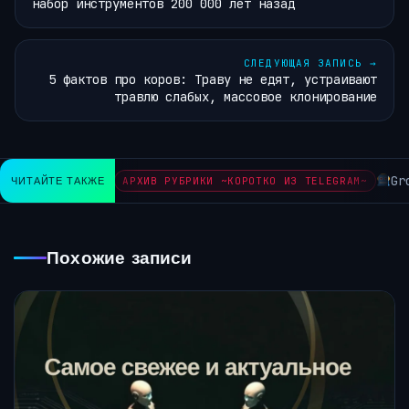
набор инструментов 200 000 лет назад
СЛЕДУЮЩАЯ ЗАПИСЬ
→
5 фактов про коров: Траву не едят, устраивают
травлю слабых, массовое клонирование
Gro
ЧИТАЙТЕ ТАКЖЕ
АРХИВ РУБРИКИ ~КОРОТКО ИЗ TELEGRAM~
Похожие записи