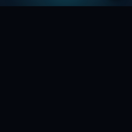
Всегда свежие новости, а так же идеи, мысли и
фантазии, формирующие будущее
ДОКУМЕНТЫ
Лента новостей
Новости из Телеграм
Полезное
Идеи копилка
Обо всем
Робототехника
Чаиников Сергей Валерьевич
645310096494
ИНН
ideipro@mail.ru
EMAIL
+7 986 984 9672
ТЕЛЕФОН
РФ, Саратов, Одесская 11
АДРЕС