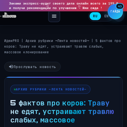
Закажи экспресс-аудит своего дела онлайн всего за 199 ₽
◀
▶
43
и получи рекомендации по улучшению - Жми сюда !
ГАЙДЫ
RU
EN
ИдеиPRO
|
Архив рубрики ~Лента новостей~
|
5 фактов про
коров: Траву не едят, устраивают травлю слабых,
массовое клонирование
Прослушать новость
АРХИВ РУБРИКИ ~ЛЕНТА НОВОСТЕЙ~
5 фактов про коров: Траву
не едят, устраивают травлю
слабых, массовое