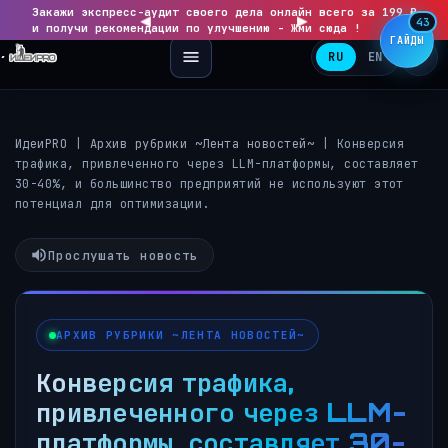
Закажи экспресс-аудит своего дела онлайн всего за 199 ₽
◀
▶
43
и получи рекомендации по улучшению - Жми сюда !
ГАЙДЫ
RU
EN
ИдеиPRO
|
Архив рубрики ~Лента новостей~
|
Конверсия
трафика, привлеченного через LLM-платформы, составляет
30-40%, и большинство предприятий не используют этот
потенциал для оптимизации.
Прослушать новость
АРХИВ РУБРИКИ ~ЛЕНТА НОВОСТЕЙ~
Конверсия трафика,
привлеченного через LLM-
платформы, составляет 30-