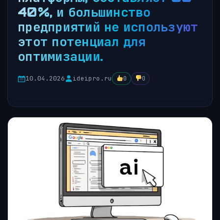
40%, и большинство
предприятий не используют
этот потенциал для
оптимизации.
10.04.2026
ideipro.ru
0
0