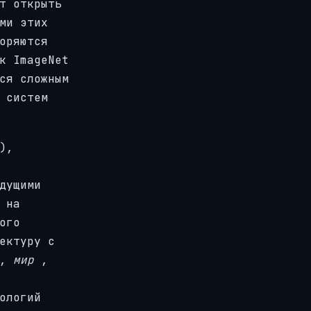
т открыть
ми этих
оряются
к ImageNet
ся сложным
 систем
),
дущими
 на
ого
ектуру с
,
мир
,
ологий