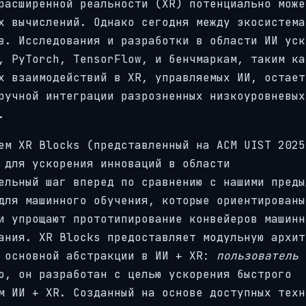
расширенной реальности (XR) потенциально може
х вычислений. Однако сегодня между экосистема
в. Исследования и разработки в области ИИ уск
, PyTorch, TensorFlow, и бенчмаркам, таким ка
х взаимодействий в XR, управляемых ИИ, остает
ручной интеграции разрозненных низкоуровневых
.
ем XR Blocks (представленный на ACM UIST 2025
 для ускорения инноваций в области
ельный шаг вперед по сравнению с нашими преды
для машинного обучения, которые ориентированы
и упрощают прототипирование конвейеров машинн
ания. XR Blocks предоставляет модульную архит
я основной абстракции в ИИ + XR:
пользователь
о, он разработан с целью ускорения быстрого
м ИИ + XR. Созданный на основе доступных техн