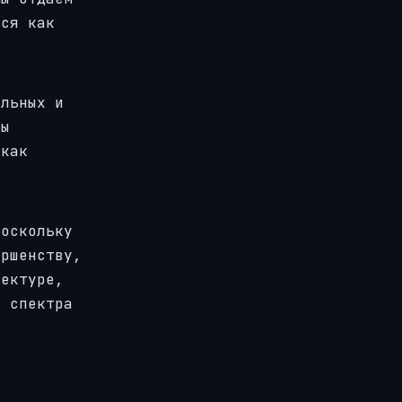
ься как
альных и
ны
 как
поскольку
ершенству,
тектуре,
о спектра