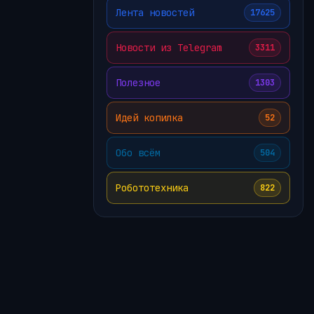
Лента новостей
17625
Новости из Telegram
3311
Полезное
1303
Идей копилка
52
Обо всём
504
Робототехника
822