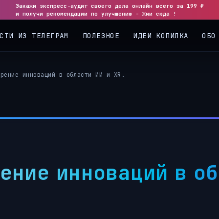
Закажи экспресс-аудит своего дела онлайн всего за 199 ₽
◀
▶
и получи рекомендации по улучшению - Жми сюда !
СТИ ИЗ ТЕЛЕГРАМ
ПОЛЕЗНОЕ
ИДЕИ КОПИЛКА
ОБО
орение инноваций в области ИИ и XR.
ение инноваций в об