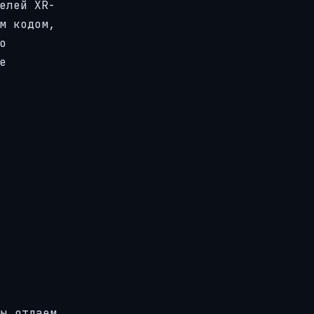
елей XR-
м кодом,
о
е
мы отдаем