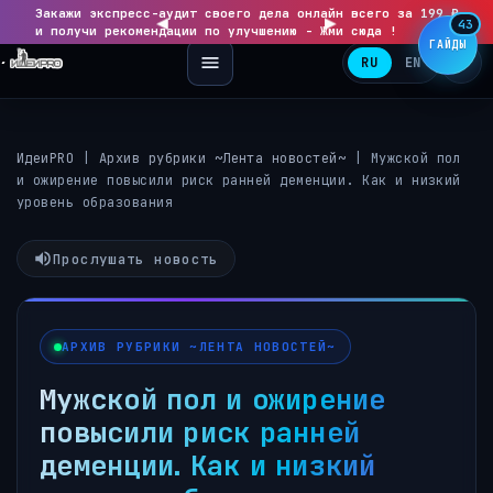
Закажи экспресс-аудит своего дела онлайн всего за 199 ₽
◀
▶
43
и получи рекомендации по улучшению - Жми сюда !
ГАЙДЫ
RU
EN
ИдеиPRO
|
Архив рубрики ~Лента новостей~
|
Мужской пол
и ожирение повысили риск ранней деменции. Как и низкий
уровень образования
Прослушать новость
АРХИВ РУБРИКИ ~ЛЕНТА НОВОСТЕЙ~
Мужской пол и ожирение
повысили риск ранней
деменции. Как и низкий