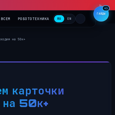
▶
43
ГАЙДЫ
 ВСЕМ
РОБОТОТЕХНИКА
RU
EN
ыходим на 50к+
ем карточки
 на 50к+