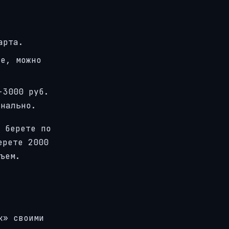
арта.
ее, можно
-3000 руб.
онально.
 берете по
ерете 2000
ъем.
к» своими