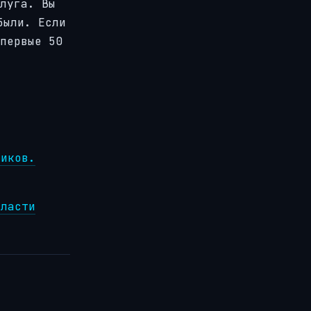
луга. Вы
были. Если
первые 50
ников.
бласти