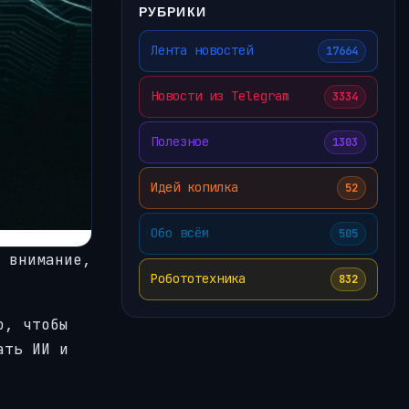
РУБРИКИ
Лента новостей
17664
Новости из Telegram
3334
Полезное
1303
Идей копилка
52
Обо всём
505
 внимание,
Робототехника
832
о, чтобы
ать ИИ и