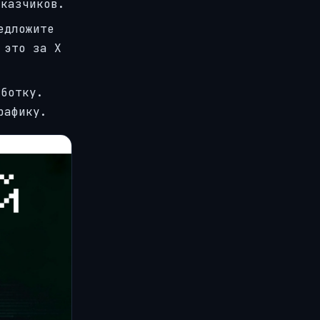
аказчиков.
едложите
 это за Х
аботку.
рафику.