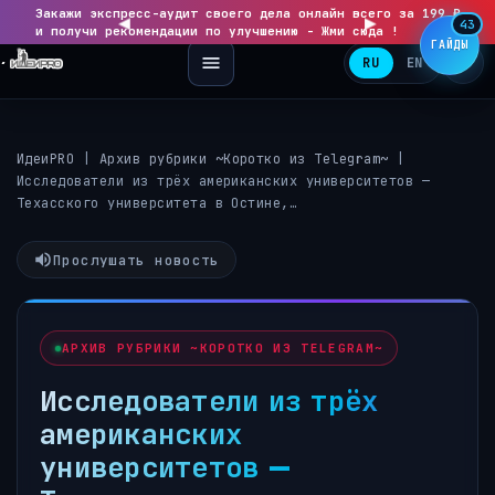
Закажи экспресс-аудит своего дела онлайн всего за 199 ₽
◀
▶
43
и получи рекомендации по улучшению - Жми сюда !
ГАЙДЫ
RU
EN
ИдеиPRO
|
Архив рубрики ~Коротко из Telegram~
|
Исследователи из трёх американских университетов —
Техасского университета в Остине,…
Прослушать новость
АРХИВ РУБРИКИ ~КОРОТКО ИЗ TELEGRAM~
Исследователи из трёх
американских
университетов —