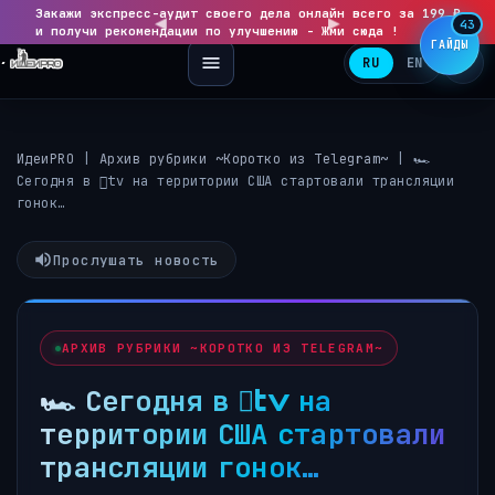
Закажи экспресс-аудит своего дела онлайн всего за 199 ₽
◀
▶
43
и получи рекомендации по улучшению - Жми сюда !
ГАЙДЫ
RU
EN
ИдеиPRO
|
Архив рубрики ~Коротко из Telegram~
|
🏎
Сегодня в tv на территории США стартовали трансляции
гонок…
Прослушать новость
АРХИВ РУБРИКИ ~КОРОТКО ИЗ TELEGRAM~
🏎 Сегодня в tv на
территории США стартовали
трансляции гонок…