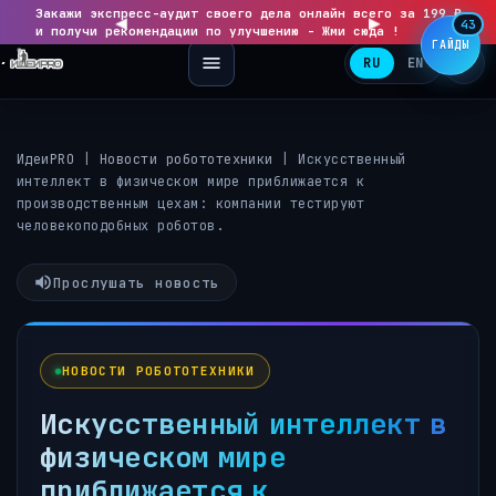
Закажи экспресс-аудит своего дела онлайн всего за 199 ₽
◀
▶
43
и получи рекомендации по улучшению - Жми сюда !
ГАЙДЫ
RU
EN
ИдеиPRO
|
Новости робототехники
|
Искусственный
интеллект в физическом мире приближается к
производственным цехам: компании тестируют
человекоподобных роботов.
Прослушать новость
НОВОСТИ РОБОТОТЕХНИКИ
Искусственный интеллект в
физическом мире
приближается к