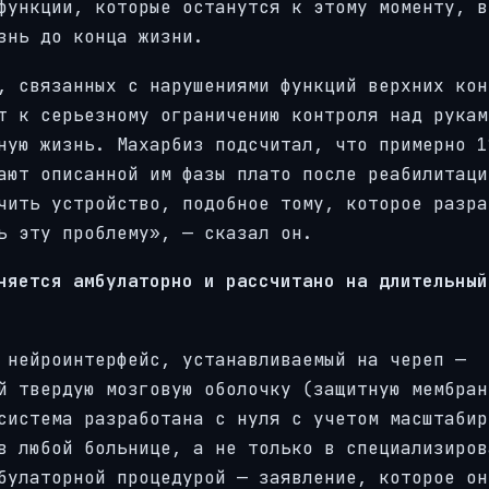
функции, которые останутся к этому моменту, в
знь до конца жизни.
, связанных с нарушениями функций верхних кон
т к серьезному ограничению контроля над рукам
ную жизнь. Махарбиз подсчитал, что примерно 1
ают описанной им фазы плато после реабилитаци
чить устройство, подобное тому, которое разра
ь эту проблему», — сказал он.
няется амбулаторно и рассчитано на длительный
 нейроинтерфейс, устанавливаемый на череп —
й твердую мозговую оболочку (защитную мембран
система разработана с нуля с учетом масштабир
в любой больнице, а не только в специализиров
булаторной процедурой — заявление, которое он