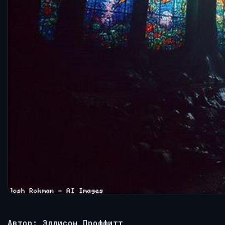
Автор: Эллисон Проффитт