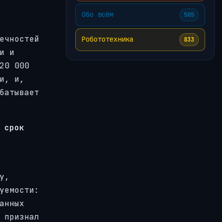
Обо всём
505
ечностей
Робототехника
833
и и
20 000
и, и,
батывает
 срок
у,
уемости:
анных
 признал