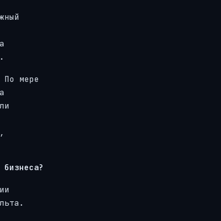
жный
а
.
 По мере
а
ли
,
 бизнеса?
ии
льта.