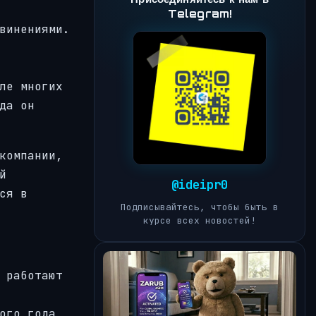
Telegram!
винениями.
ле многих
да он
компании,
й
@ideipr0
ся в
Подписывайтесь, чтобы быть в
курсе всех новостей!
 работают
ого года