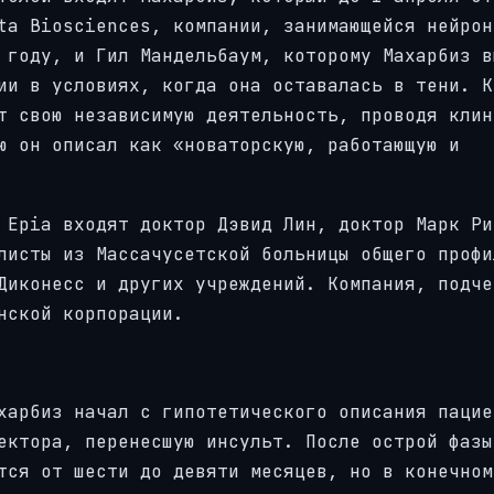
ta Biosciences, компании, занимающейся нейрон
 году, и Гил Мандельбаум, которому Махарбиз в
ии в условиях, когда она оставалась в тени. К
т свою независимую деятельность, проводя клин
ю он описал как «новаторскую, работающую и
 Epia входят доктор Дэвид Лин, доктор Марк Ри
листы из Массачусетской больницы общего профи
Диконесс и других учреждений. Компания, подче
нской корпорации.
харбиз начал с гипотетического описания пацие
ектора, перенесшую инсульт. После острой фазы
тся от шести до девяти месяцев, но в конечном