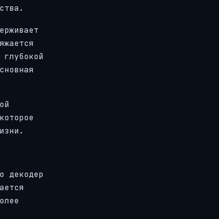
ства.
ерживает
яжается
 глубокой
сновная
ой
которое
изни.
о декодер
ается
олее