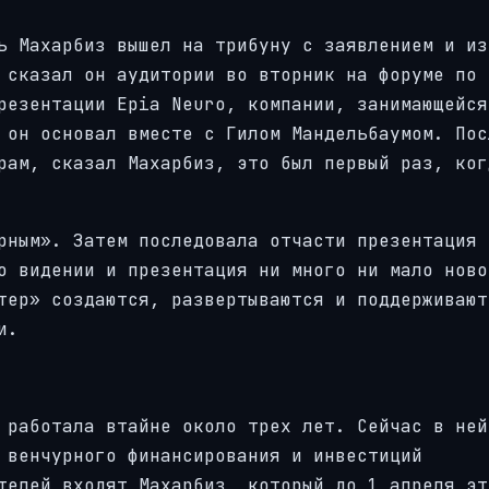
ь Махарбиз вышел на трибуну с заявлением и из
 сказал он аудитории во вторник на форуме по
резентации Epia Neuro, компании, занимающейся
 он основал вместе с Гилом Мандельбаумом. Пос
рам, сказал Махарбиз, это был первый раз, ког
рным». Затем последовала отчасти презентация 
о видении и презентация ни много ни мало ново
тер» создаются, развертываются и поддерживают
и.
 работала втайне около трех лет. Сейчас в ней
 венчурного финансирования и инвестиций
телей входят Махарбиз, который до 1 апреля эт