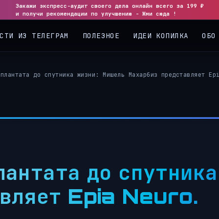
Закажи экспресс-аудит своего дела онлайн всего за 199 ₽
◀
▶
и получи рекомендации по улучшению - Жми сюда !
СТИ ИЗ ТЕЛЕГРАМ
ПОЛЕЗНОЕ
ИДЕИ КОПИЛКА
ОБО
мплантата до спутника жизни: Мишель Махарбиз представляет Ep
лантата до спутника
вляет Epia Neuro.