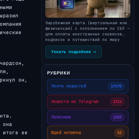
ными
ыразил
Зарубежная карта (виртуальная или
омпания
физическая) с пополнением по СБП —
ические
для оплаты иностранных сервисов,
подписок и путешествий по миру
Узнать подробнее →
чардсон,
ля,
РУБРИКИ
ркнул он,
Лента новостей
17670
Новости из Telegram
3334
нта.
Полезное
1303
 она
 итоге ее
Идей копилка
52