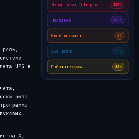
Новости из Telegram
3334
Полезное
1303
Идей копилка
52
 роль,
Обо всём
505
системе
лета UPS в
Робототехника
834
чета,
ески была
трограммы
вуковых
ил на X,