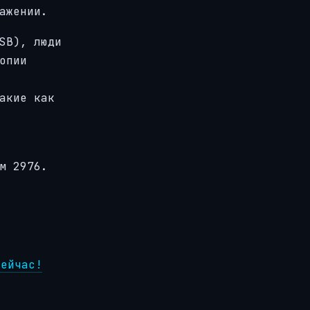
ажении.
SB), люди
опии
акие как
м 2976.
сейчас!