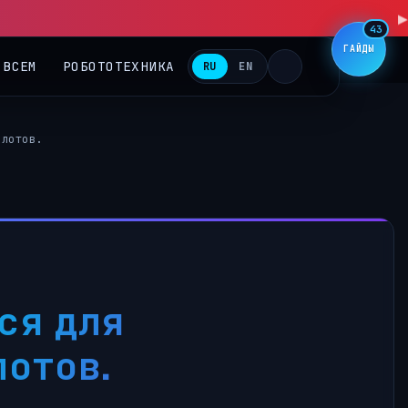
▶
43
ГАЙДЫ
 ВСЕМ
РОБОТОТЕХНИКА
RU
EN
илотов.
ся для
лотов.