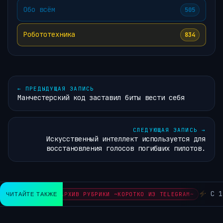
Обо всём
505
Робототехника
834
←
ПРЕДЫДУЩАЯ ЗАПИСЬ
Манчестерский код заставил биты вести себя
СЛЕДУЮЩАЯ ЗАПИСЬ
→
Искусственный интеллект используется для
восстановления голосов погибших пилотов.
С 1 м
ЧИТАЙТЕ ТАКЖЕ
АРХИВ РУБРИКИ ~КОРОТКО ИЗ TELEGRAM~