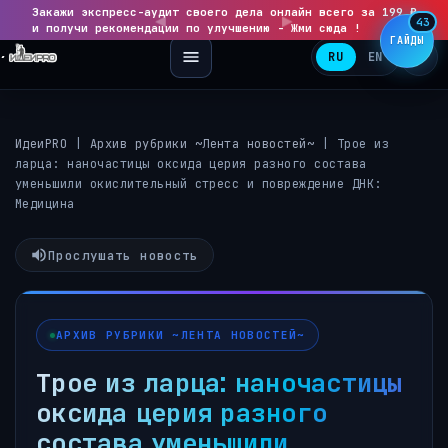
Закажи экспресс-аудит своего дела онлайн всего за 199 ₽
◀
▶
43
и получи рекомендации по улучшению - Жми сюда !
ГАЙДЫ
RU
EN
ИдеиPRO
|
Архив рубрики ~Лента новостей~
|
Трое из
ларца: наночастицы оксида церия разного состава
уменьшили окислительный стресс и повреждение ДНК:
Медицина
Прослушать новость
АРХИВ РУБРИКИ ~ЛЕНТА НОВОСТЕЙ~
Трое из ларца: наночастицы
оксида церия разного
состава уменьшили