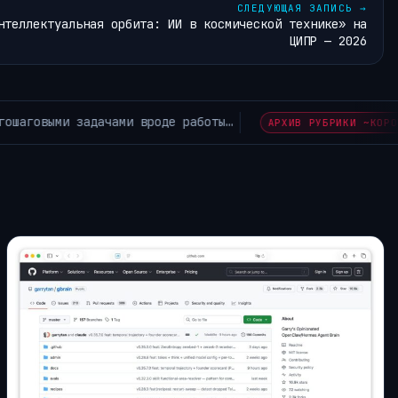
СЛЕДУЮЩАЯ ЗАПИСЬ
→
нтеллектуальная орбита: ИИ в космической технике» на
ЦИПР — 2026
В России с Google продолжают взыскивать накопившиеся
AM~