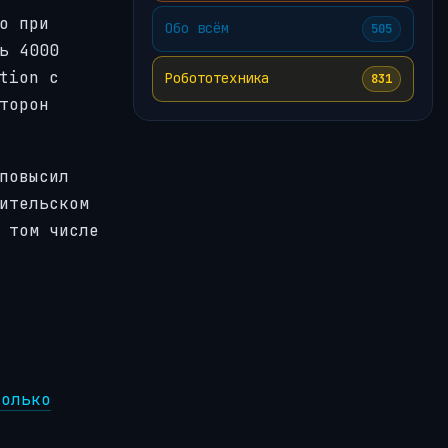
о при
Обо всём
505
ь 4000
tion с
Робототехника
831
торон
повысил
ительском
 том числе
колько