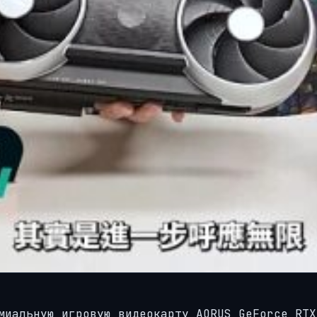
миальную игровую видеокарту AORUS GeForce RTX