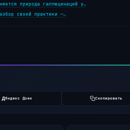
няется природа галлюцинаций у…
азбор своей практики —…
Д
Яндекс Дзен
Скопировать