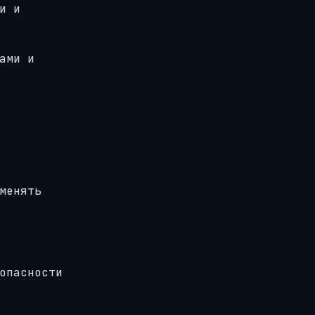
и и
ами и
менять
опасности