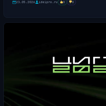
23.05.2026
ideipro.ru
0
0