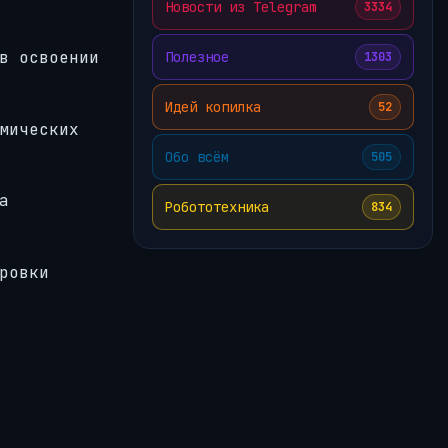
Новости из Telegram
3334
в освоении
Полезное
1303
Идей копилка
52
мических
Обо всём
505
а
Робототехника
834
ровки