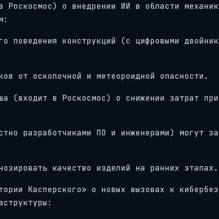
в Роскосмос) о внедрении ИИ в области механик
м:
го поведения конструкций (с цифровыми двойник
ков от осколочной и метеороидной опасности.
ша (входит в Роскосмос) о снижении затрат при
стно разработчиками ПО и инженерами) могут за
нозировать качество изделий на ранних этапах.
тории Касперского» о новых вызовах к кибербез
аструктуры: