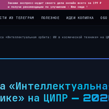
Закажи экспресс-аудит своего дела онлайн всего за 199 ₽
◀
▶
и получи рекомендации по улучшению - Жми сюда !
СТИ ИЗ ТЕЛЕГРАМ
ПОЛЕЗНОЕ
ИДЕИ КОПИЛКА
ОБО
оса «Интеллектуальная орбита: ИИ в космической технике» на Ц
а «Интеллектуальная
нике» на ЦИПР — 20