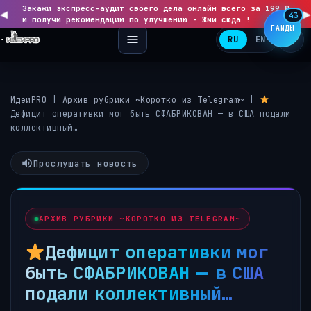
Закажи экспресс-аудит своего дела онлайн всего за 199 ₽
◀
▶
43
и получи рекомендации по улучшению - Жми сюда !
ГАЙДЫ
RU
EN
ИдеиPRO
|
Архив рубрики ~Коротко из Telegram~
|
Дефицит оперативки мог быть СФАБРИКОВАН — в США подали
коллективный…
Прослушать новость
АРХИВ РУБРИКИ ~КОРОТКО ИЗ TELEGRAM~
Дефицит оперативки мог
быть СФАБРИКОВАН — в США
подали коллективный…