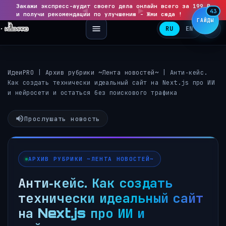
Закажи экспресс-аудит своего дела онлайн всего за 199 ₽
◀
▶
43
и получи рекомендации по улучшению - Жми сюда !
ГАЙДЫ
RU
EN
ИдеиPRO
|
Архив рубрики ~Лента новостей~
|
Анти‑кейс.
Как создать технически идеальный сайт на Next.js про ИИ
и нейросети и остаться без поискового трафика
Прослушать новость
АРХИВ РУБРИКИ ~ЛЕНТА НОВОСТЕЙ~
Анти‑кейс. Как создать
технически идеальный сайт
на Next.js про ИИ и