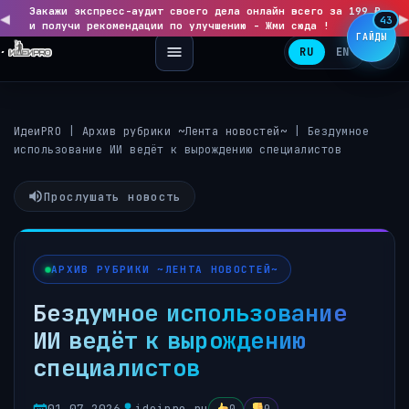
Закажи экспресс-аудит своего дела онлайн всего за 199 ₽
◀
▶
43
и получи рекомендации по улучшению - Жми сюда !
ГАЙДЫ
RU
EN
ИдеиPRO
|
Архив рубрики ~Лента новостей~
|
Бездумное
использование ИИ ведёт к вырождению специалистов
Прослушать новость
АРХИВ РУБРИКИ ~ЛЕНТА НОВОСТЕЙ~
Бездумное использование
ИИ ведёт к вырождению
специалистов
01.07.2026
ideipro.ru