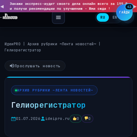
Закажи экспресс-аудит своего дела онлайн всего за 199 ₽
◀
▶
43
и получи рекомендации по улучшению - Жми сюда !
ГАЙДЫ
RU
EN
ИдеиPRO
|
Архив рубрики ~Лента новостей~
|
Гелиорегистратор
Прослушать новость
АРХИВ РУБРИКИ ~ЛЕНТА НОВОСТЕЙ~
Гелиорегистратор
01.07.2026
ideipro.ru
0
0