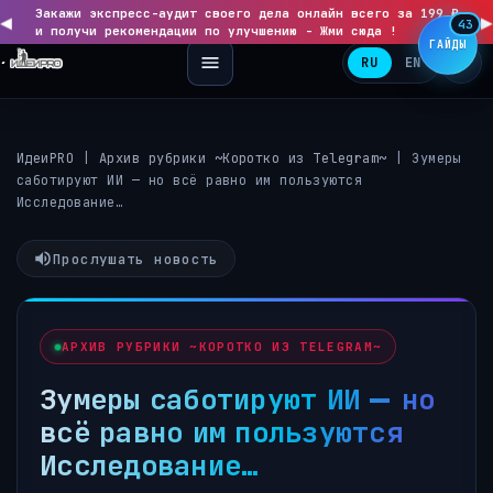
Закажи экспресс-аудит своего дела онлайн всего за 199 ₽
◀
▶
43
и получи рекомендации по улучшению - Жми сюда !
ГАЙДЫ
RU
EN
ИдеиPRO
|
Архив рубрики ~Коротко из Telegram~
|
Зумеры
саботируют ИИ — но всё равно им пользуются
Исследование…
Прослушать новость
АРХИВ РУБРИКИ ~КОРОТКО ИЗ TELEGRAM~
Зумеры саботируют ИИ — но
всё равно им пользуются
Исследование…