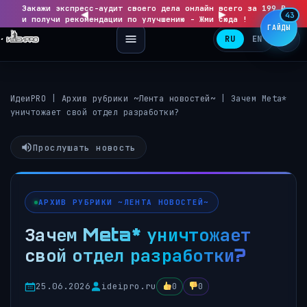
Закажи экспресс-аудит своего дела онлайн всего за 199 ₽
◀
▶
43
и получи рекомендации по улучшению - Жми сюда !
ГАЙДЫ
RU
EN
ИдеиPRO
|
Архив рубрики ~Лента новостей~
|
Зачем Meta*
уничтожает свой отдел разработки?
Прослушать новость
АРХИВ РУБРИКИ ~ЛЕНТА НОВОСТЕЙ~
Зачем Meta* уничтожает
свой отдел разработки?
25.06.2026
ideipro.ru
0
0